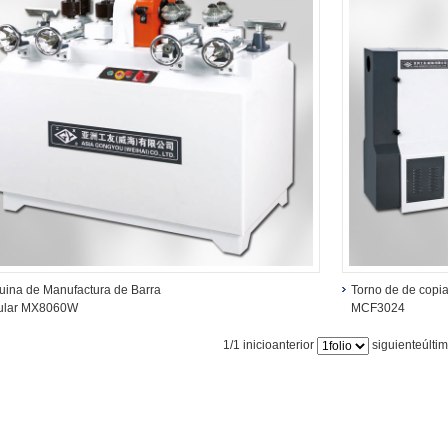
ina de Manufactura de Barra
Torno de de copia
cular MX8060W
MCF3024
1/1
inicioanterior
siguienteúlti