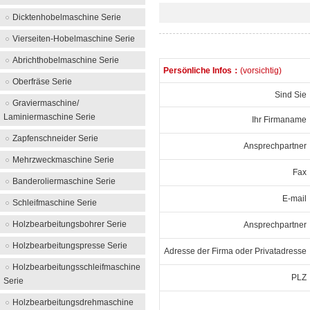
Dicktenhobelmaschine Serie
Vierseiten-Hobelmaschine Serie
Abrichthobelmaschine Serie
Persönliche Infos：
(vorsichtig)
Oberfräse Serie
Sind Si
Graviermaschine/
Laminiermaschine Serie
Ihr Firmanam
Zapfenschneider Serie
Ansprechpartne
Mehrzweckmaschine Serie
Fax
Banderoliermaschine Serie
E-mai
Schleifmaschine Serie
Holzbearbeitungsbohrer Serie
Ansprechpartne
Holzbearbeitungspresse Serie
Adresse der Firma oder Privatadress
Holzbearbeitungsschleifmaschine
PLZ
Serie
Holzbearbeitungsdrehmaschine